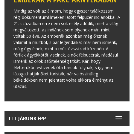
Mindig az volt az álmom, hogy egyszer találkozzam
régi dokumentumfilmeken látott félpucér indiánokkal. A
21. században erre nem sok esély adódik, mert a világ
megváltozott, az indiánok sem olyanok már, mint
voltak 50 éve. Az emberák azonban még őriznek
valamit a múltból, s bár legendáikat már nem ismerik,
máig úgy élnek, mint a múlt évszázad közepén. A
férfiak ágyékkötőt viselnek, a nők félpucérak, ráadásul
ismerik az örök szőrtelenség titkát. Kár, hogy
életterükön évtizedek óta harcok folynak, s így nem
látogathatják őket turisták, bár valószínűleg
békeidőkben nem jelentett volna ekkora élményt az
utazás.
ITT JÁRUNK ÉPP
Toggle
navigat