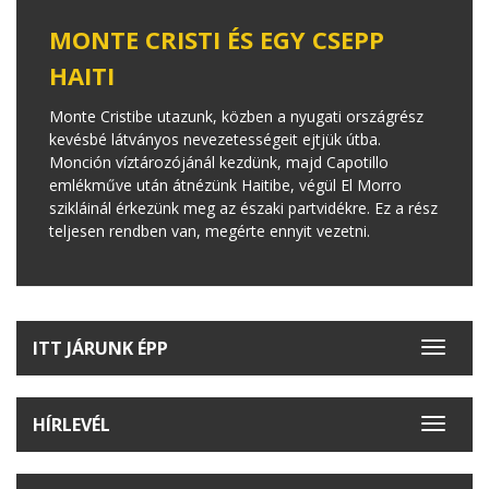
MONTE CRISTI ÉS EGY CSEPP
HAITI
Monte Cristibe utazunk, közben a nyugati országrész
kevésbé látványos nevezetességeit ejtjük útba.
Monción víztározójánál kezdünk, majd Capotillo
emlékműve után átnézünk Haitibe, végül El Morro
szikláinál érkezünk meg az északi partvidékre. Ez a rész
teljesen rendben van, megérte ennyit vezetni.
ITT JÁRUNK ÉPP
Toggle
navigat
HÍRLEVÉL
Toggle
navigat