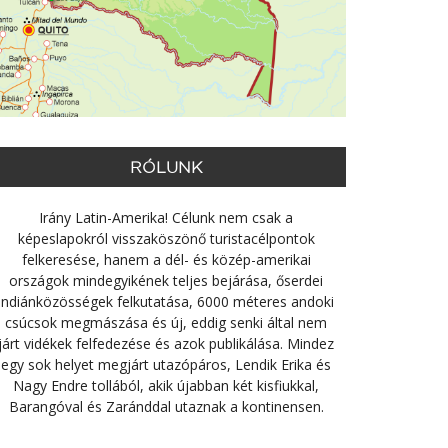
RÓLUNK
Irány Latin-Amerika! Célunk nem csak a
képeslapokról visszaköszönő turistacélpontok
felkeresése, hanem a dél- és közép-amerikai
országok mindegyikének teljes bejárása, őserdei
indiánközösségek felkutatása, 6000 méteres andoki
csúcsok megmászása és új, eddig senki által nem
járt vidékek felfedezése és azok publikálása. Mindez
egy sok helyet megjárt utazópáros, Lendik Erika és
Nagy Endre tollából, akik újabban két kisfiukkal,
Barangóval és Zaránddal utaznak a kontinensen.