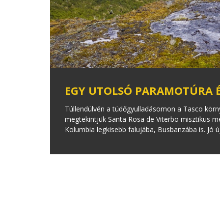
EGY UTOLSÓ PARAMOTÚRA É
Túllendülvén a tüdőgyulladásomon a Tasco körny
megtekintjük Santa Rosa de Viterbo misztikus met
Kolumbia legkisebb falujába, Busbanzába is. Jó új