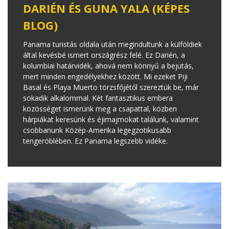
DARIÉN ÉS GUNA YALA (KÉPES
BLOG)
Panama turistás oldala után megindultunk a külföldiek
által kevésbé ismert országrész felé. Ez Darién, a
kolumbiai határvidék, ahová nem könnyű a bejutás,
mert minden engedélyekhez között. Mi ezeket Piji
Basal és Playa Muerto törzsfőjétől szereztük be, már
sokadik alkalommal. Két fantasztikus embera
közösséget ismerünk meg a csapattal, közben
hárpiákat keresünk és éjimajmokat találunk, valamint
csobbanunk Közép-Amerika legegzotikusabb
tengeröblében. Ez Panama legszebb vidéke.