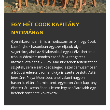
EGY HÉT COOK KAPITÁNY
NYOMÁBAN
Gyerekkoromban én is álmodoztam arról, hogy Cook
kapitányhoz hasonlóan egyszer eljutok olyan
szigetekre, ahol az őslakosokkal együtt élvezhetem a
trópusi édenkert minden csodáját. A tengerész
utazásai óta eltelt 250 év. Már nincsenek felfedezetlen
szigetek, sem elzárt közösségek, ezzel párhuzamosan
a trópusi édenkert romantikája is szertefoszlott. Aztán
beestünk Playa Muertóba, ahol valami nagyon
hasonlót éltünk át, mint amit egykoron Cook kapitány
élhetett át Óceániában. Életem legcsodálatosabb egy
hetének története következik.