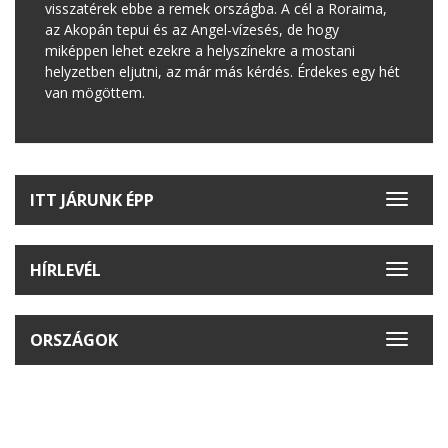
visszatérek ebbe a remek országba. A cél a Roraima,
az Akopán tepui és az Angel-vízesés, de hogy
miképpen lehet ezekre a helyszínekre a mostani
helyzetben eljutni, az már más kérdés. Érdekes egy hét
van mögöttem.
ITT JÁRUNK ÉPP
Toggle
navigat
HÍRLEVÉL
Toggle
navigat
ORSZÁGOK
Toggle
navigat