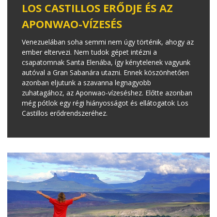
LOS CASTILLOS ERŐDJE ÉS AZ
APONWAO-VÍZESÉS
Venezuelában soha semmi nem úgy történik, ahogy az
ember eltervezi. Nem tudok gépet intézni a
csapatomnak Santa Elenába, így kénytelenek vagyunk
autóval a Gran Sabanára utazni. Ennek köszönhetően
azonban eljutunk a szavanna legnagyobb
zuhatagához, az Aponwao-vízeséshez. Előtte azonban
még pótlok egy régi hiányosságot és ellátogatok Los
Castillos erődrendszeréhez.